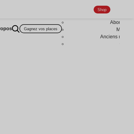
Shop
Abonneme
ropos
Gagnez vos places
Magazi
Anciens numér
Goodi