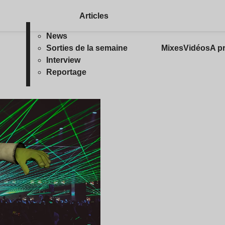
Articles
News
Sorties de la semaine
Mixes
Vidéos
A p
Interview
Reportage