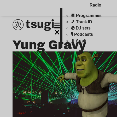
Radio
📆 Programmes
🎵 Track ID
💿 DJ sets
🎙️ Podcasts
Yung Gravy
📱 Appli