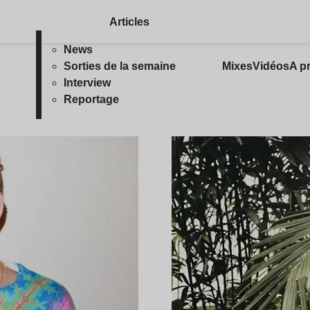
Articles
News
Sorties de la semaine
Mixes
Vidéos
A p
Interview
Reportage