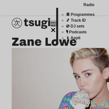
Radio
📆 Programmes
🎵 Track ID
💿 DJ sets
🎙️ Podcasts
Zane Lowe
📱 Appli