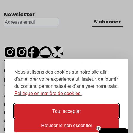
Newsletter
S'abonner
Tsugi est un mensuel indépendant sur la
musique et les nouvelles tendances, dont la
Nous utilisons des cookies sur notre site afin
d’améliorer votre expérience utilisateur, de fournir
première parution date de 2007.
du contenu personnalisé et d’analyser notre trafic.
Tsugi en japonais signifie « prochain », « suivant
Politique en matière de cookies.
», ce qui correspond à la thématique du
magazine, à l’affût des nouvelles tendances
Tout accepter
musicales, qu’elles viennent de la musique
électronique, du rock ou du hip hop, et des
Refuser le non essentiel
nouveaux phénomènes de société liés à la