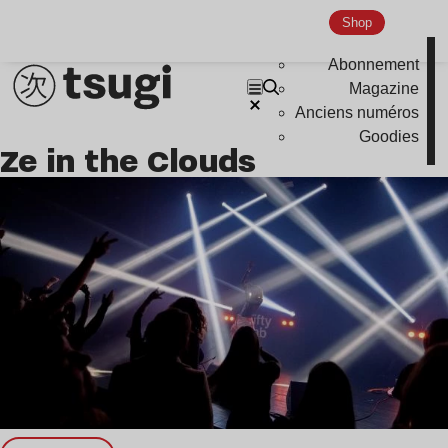
Shop
Nu Jazz
Indie
Abonnement
Magazine
Anciens numéros
Goodies
Ze in the Clouds