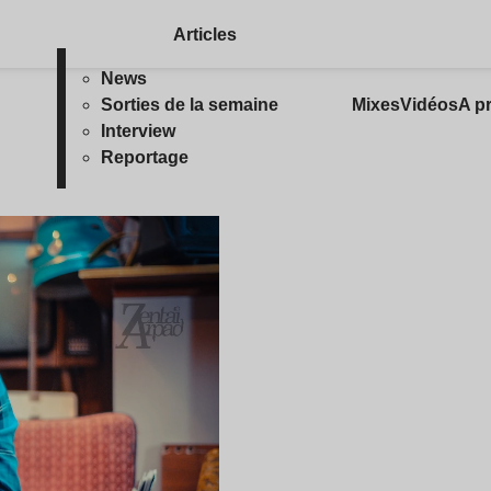
Articles
News
Sorties de la semaine
Mixes
Vidéos
A p
Interview
Reportage