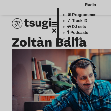
Radio
📆 Programmes
🎵 Track ID
💿 DJ sets
🎙️ Podcasts
Zoltàn Balla
📱 Appli