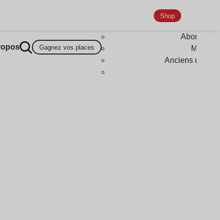
Shop
Abonneme
ropos
Gagnez vos places
Magazi
Anciens numér
Goodi