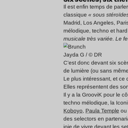
Il est enfin temps de parle
classique
« sous stéroïde
Madrid, Los Angeles, Paris
mélodique, techno et hard
musicale très variée. Le fe
Jayda G / © DR
C’est donc devant six scène
de lumière (ou sans même, i
Le plus intéressant, et ce 
Elles représentent des sort
Il y a la GrooviK pour le 
techno mélodique, la Ico
Koboyo
,
Paula Temple
ou
des selectors en partenar
joie de vivre devant les s