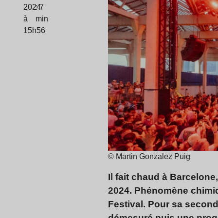
2024
: 7
à
min
15h56
© Martin Gonzalez Puig
Il fait chaud à Barcelone
2024. Phénomène chimiqu
Festival. Pour sa second
démesuré puis une progra