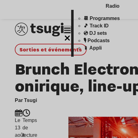
Radio
📆 Programmes
🎵 Track ID
💿 DJ sets
🎙️ Podcasts
📱 Appli
Sorties et événements
Brunch Electroni
onirique, line-u
Par Tsugi
Le
Temps
13
de
août
lecture