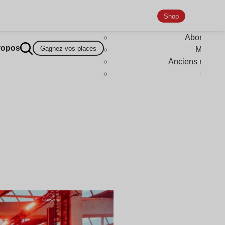
Shop
Abonneme
ropos
Gagnez vos places
Magazi
Anciens numér
Goodi