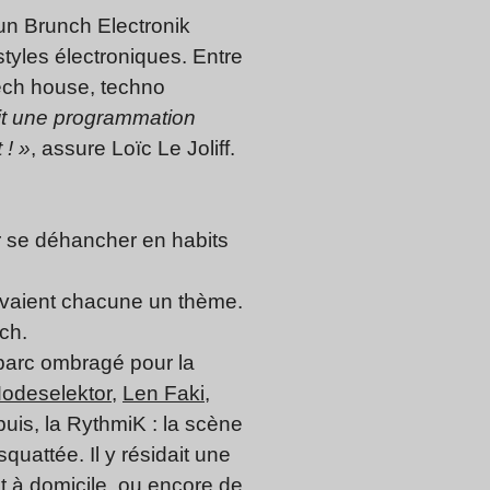
 un Brunch Electronik
styles électroniques. Entre
tech house, techno
lit une programmation
 ! »
, assure Loïc Le Joliff.
ler se déhancher en habits
s avaient chacune un thème.
nch.
 parc ombragé pour la
odeselektor
,
Len Faki
,
uis, la RythmiK : la scène
squattée. Il y résidait une
it à domicile, ou encore de