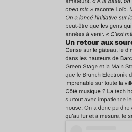
amateurs.
« À la base, on
open mic »
raconte Loïc. Ma
On a lancé l’initiative su
peut-être que les gens qu
années à venir.
« C’est m
Un retour aux sourc
Cerise sur le gâteau, le di
dans les hauteurs de Barce
Green Stage et la Main St
que le Brunch Electronik 
imprenable sur toute la vill
Côté musique ? La tech ho
surtout avec impatience le
house. On a donc pu dire 
qu’au fur et à mesure, le so