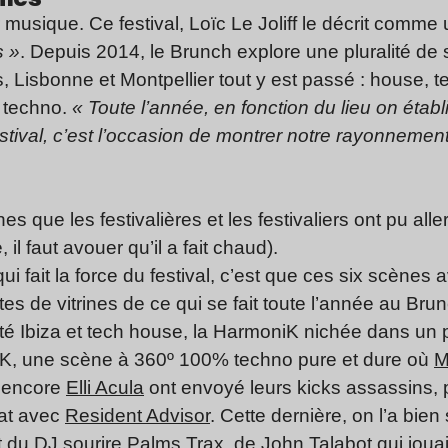
r musique. Ce festival, Loïc Le Joliff le décrit comme
s »
. Depuis 2014, le Brunch explore une pluralité de 
, Lisbonne et Montpellier tout y est passé : house, 
 techno.
« Toute l’année, en fonction du lieu on étab
stival, c’est l’occasion de montrer notre rayonnement
s que les festivalières et les festivaliers ont pu al
l faut avouer qu’il a fait chaud).
qui fait la force du festival, c’est que ces six scène
es de vitrines de ce qui se fait toute l’année au Bru
côté Ibiza et tech house, la HarmoniK nichée dans un
niK, une scène à 360º 100% techno pure et dure où
M
 encore
Elli Acula
ont envoyé leurs kicks assassins, p
iat avec
Resident Advisor
. Cette dernière, on l’a bien 
et du DJ sourire
Palms Trax
, de
John Talabot
qui joua