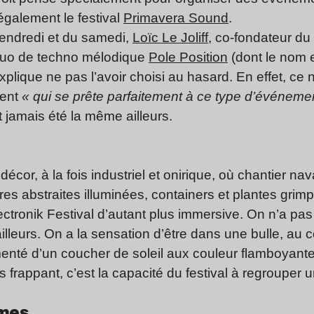
 également le festival
Primavera Sound
.
 vendredi et du samedi,
Loïc Le Joliff
, co-fondateur du
 duo de techno mélodique
Pole Position
(dont le nom e
explique ne pas l’avoir choisi au hasard. En effet, ce 
ment
« qui se prête parfaitement à ce type d’événeme
 jamais été la même ailleurs.
écor, à la fois industriel et onirique, où chantier na
ures abstraites illuminées, containers et plantes gri
ctronik Festival d’autant plus immersive. On n’a pas 
’ailleurs. On a la sensation d’être dans une bulle, au
nté d’un coucher de soleil aux couleur flamboyante
 frappant, c’est la capacité du festival à regrouper u
èmes