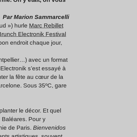
Par Marion Sammarcelli
*ud ») hurle
Marc Rebillet
Brunch Electronik Festival
bon endroit chaque jour,
ontpellier…) avec un format
 Electronik s’est essayé à
nter la fête au cœur de la
Barcelone. Sous 35ºC, gare
planter le décor. Et quel
s Baléares. Pour y
nie de Paris.
Bienvenidos
nts artistiques, souvent