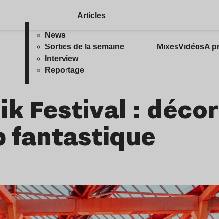
Articles
News
Sorties de la semaine
Mixes
Vidéos
A p
Interview
Reportage
k Festival : décor
p fantastique