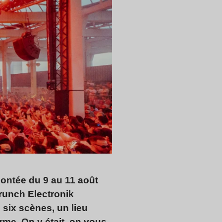
 montée du 9 au 11 août
runch Electronik
 six scènes, un lieu
me. On y était, on vous