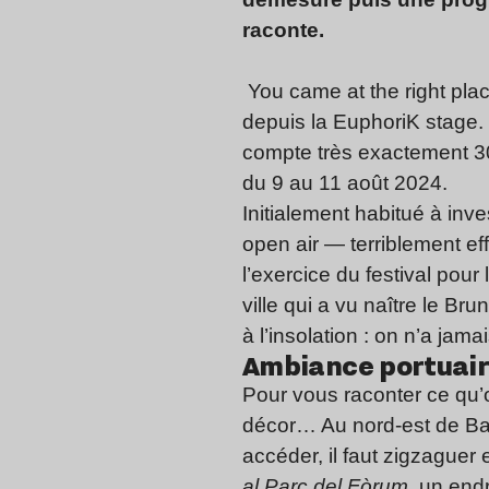
raconte.
You came at the right plac
depuis la EuphoriK stage. 
compte très exactement 30
du 9 au 11 août 2024.
Initialement habitué à inve
open air — terriblement ef
l’exercice du festival pour
ville qui a vu naître le B
à l’insolation : on n’a jama
Ambiance portuair
Pour vous raconter ce qu’on
décor… Au nord-est de Barc
accéder, il faut zigzaguer
al Parc del Fòrum
, un end