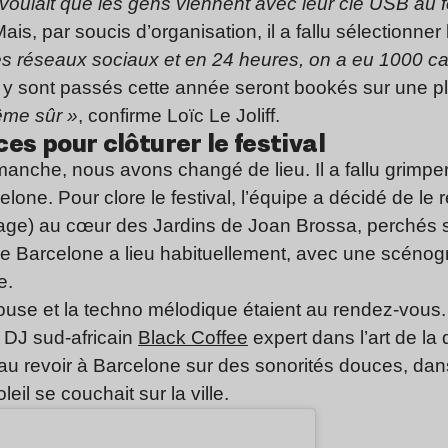
 voulait que les gens viennent avec leur clé USB au
is, par soucis d’organisation, il a fallu sélectionner 
r les réseaux sociaux et en 24 heures, on a eu 1000 c
i y sont passés cette année seront bookés sur une p
ême sûr »
, confirme Loïc Le Joliff.
es pour clôturer le festival
manche, nous avons changé de lieu. Il a fallu grimper
lone. Pour clore le festival, l’équipe a décidé de le 
age) au cœur des Jardins de Joan Brossa, perchés sur
de Barcelone a lieu habituellement, avec une scénogr
e.
use et la techno mélodique étaient au rendez-vous. M
 DJ sud-africain
Black Coffee
expert dans l’art de la 
au revoir à Barcelone sur des sonorités douces, dan
leil se couchait sur la ville.