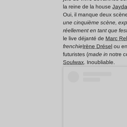
la reine de la house
Jayd
Oui, il manque deux scènes
une cinquième scène, expl
réellement en tant que fest
le live déjanté de
Marc Reb
frenchie
Irène Drésel
ou en
futuristes (
made in
notre c
Soulwax
. Inoubliable.