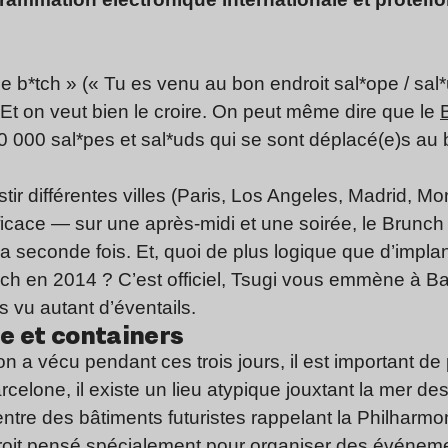
e b*tch » (« Tu es venu au bon endroit sal*ope / sal
Et on veut bien le croire. On peut même dire que le
 000 sal*pes et sal*uds qui se sont déplacé(e)s au 
stir différentes villes (Paris, Los Angeles, Madrid, M
ficace — sur une après-midi et une soirée, le Brunch
 la seconde fois. Et, quoi de plus logique que d’impla
runch en 2014 ? C’est officiel, Tsugi vous emmène à 
is vu autant d’éventails.
e et containers
 a vécu pendant ces trois jours, il est important de 
elone, il existe un lieu atypique jouxtant la mer de
 entre des bâtiments futuristes rappelant la Philharmo
roit pensé spécialement pour organiser des événeme