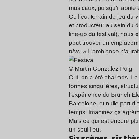
musicaux, puisqu’il abrite
Ce lieu, terrain de jeu du
et producteur au sein du
line-up du festival), nous 
peut trouver un emplace
plus. »
L’ambiance n’aurait
© Martin Gonzalez Puig
Oui, on a été charmés. Le d
formes singulières, struct
l’expérience du Brunch Ele
Barcelone, et nulle part d
temps. Imaginez ça agréme
Mais ce qui est encore plus
un seul lieu.
Six scènes, six th