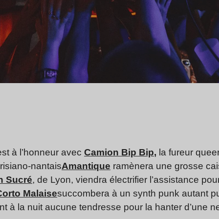
est à l’honneur avec
Camion Bip Bip
,
la fureur queer
arisiano-nantais
Amantique
ramènera une grosse cais
n Sucré
, de Lyon, viendra électrifier l’assistance pour 
Corto Malaise
succombera à un synth punk autant pu
nt à la nuit aucune tendresse pour la hanter d’une