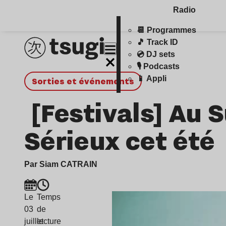
Radio
📆 Programmes
🎵 Track ID
💿 DJ sets
🎙️ Podcasts
📱 Appli
Sorties et événements
[Festivals] Au 
Sérieux cet été
Par Siam CATRAIN
Le
Temps
03
de
juillet
lecture