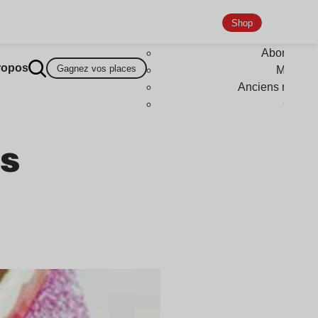
Shop
Abonneme
ropos
Gagnez vos places
Magazi
Anciens numér
Goodi
ns