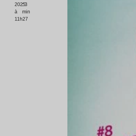
2025
: 3
à
min
11h27