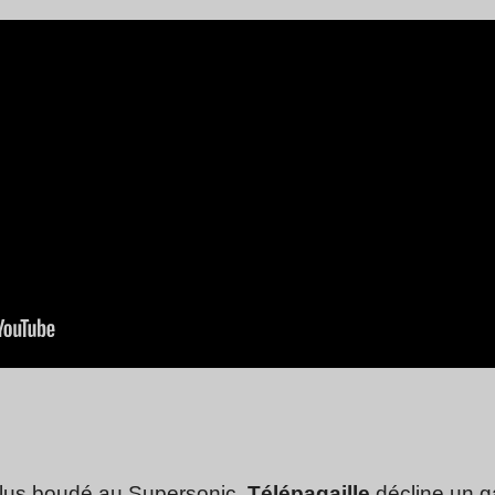
plus boudé au Supersonic.
Télépagaille
décline un g