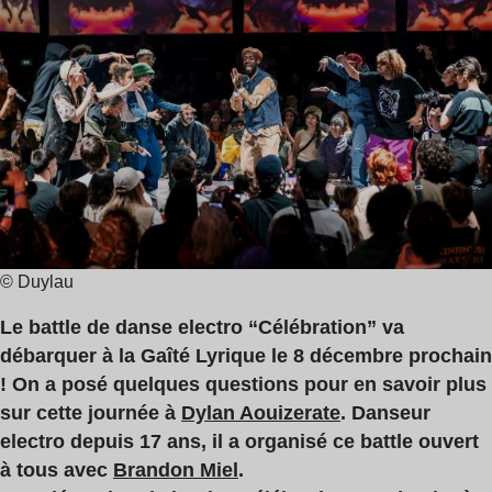
lecture
,
:
Brandon
5
Miel
min
,
Bat’s
© Duylau
Le battle de danse electro “Célébration” va
débarquer à la Gaîté Lyrique le 8 décembre prochain
! On a posé quelques questions pour en savoir plus
sur cette journée à
Dylan Aouizerate
. Danseur
electro depuis 17 ans, il a organisé ce battle ouvert
à tous avec
Brandon Miel
.