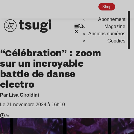
Shop
Abonnement
Magazine
Anciens numéros
Goodies
“Célébration” : zoom
sur un incroyable
battle de danse
electro
Par Lisa Giroldini
Le 21 novembre 2024 à 16h10
Temps
Dylan
de
Aouizerate