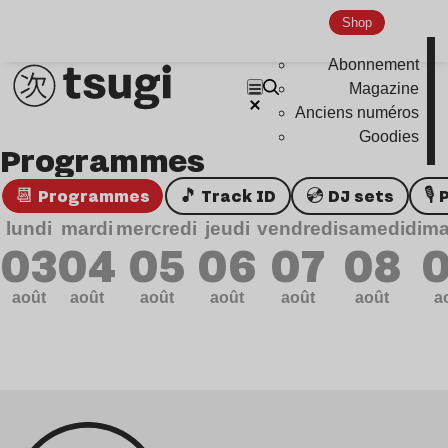
Genre musicaux
Shop
Abonnement
House
Magazine
Techno
Anciens numéros
Bass Music
Goodies
Programmes
Pop
📆 Programmes
🎵 Track ID
💿 DJ sets

Ambient
lundi
mardi
mercredi
jeudi
vendredi
samedi
dim
Disco
03
04
05
06
07
08
Hardcore
août
août
août
août
août
août
a
Global Club
Nu Jazz
Indie