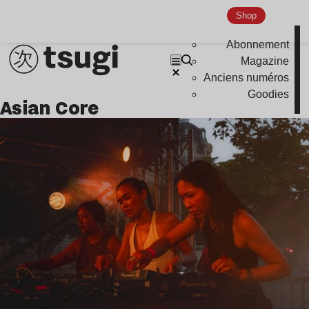
Indie
Shop
Abonnement
Magazine
Anciens numéros
Goodies
Asian Core