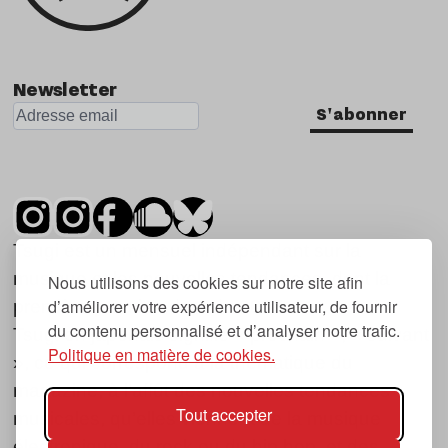
Newsletter
S'abonner
Tsugi est un mensuel indépendant sur la
musique et les nouvelles tendances, dont la
Nous utilisons des cookies sur notre site afin
d’améliorer votre expérience utilisateur, de fournir
première parution date de 2007.
du contenu personnalisé et d’analyser notre trafic.
Tsugi en japonais signifie « prochain », « suivant
Politique en matière de cookies.
», ce qui correspond à la thématique du
magazine, à l’affût des nouvelles tendances
Tout accepter
musicales, qu’elles viennent de la musique
électronique, du rock ou du hip hop, et des