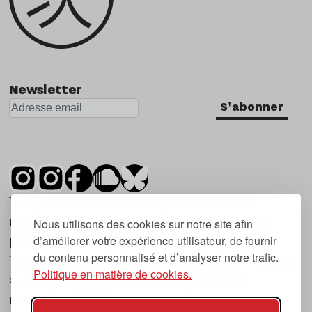
Newsletter
S'abonner
Tsugi est un mensuel indépendant sur la
musique et les nouvelles tendances, dont la
Nous utilisons des cookies sur notre site afin
d’améliorer votre expérience utilisateur, de fournir
première parution date de 2007.
du contenu personnalisé et d’analyser notre trafic.
Tsugi en japonais signifie « prochain », « suivant
Politique en matière de cookies.
», ce qui correspond à la thématique du
magazine, à l’affût des nouvelles tendances