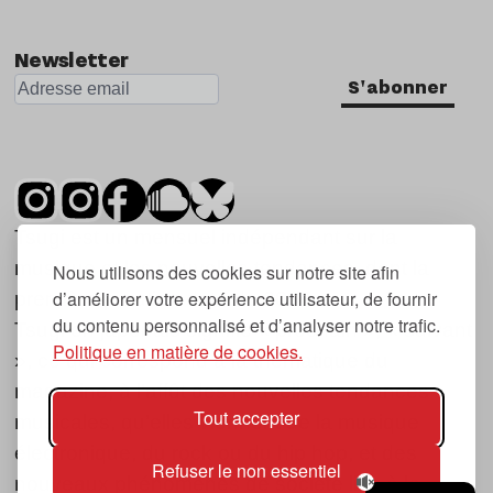
Newsletter
S'abonner
Tsugi est un mensuel indépendant sur la
musique et les nouvelles tendances, dont la
Nous utilisons des cookies sur notre site afin
d’améliorer votre expérience utilisateur, de fournir
première parution date de 2007.
du contenu personnalisé et d’analyser notre trafic.
Tsugi en japonais signifie « prochain », « suivant
Politique en matière de cookies.
», ce qui correspond à la thématique du
magazine, à l’affût des nouvelles tendances
Tout accepter
musicales, qu’elles viennent de la musique
électronique, du rock ou du hip hop, et des
Refuser le non essentiel
nouveaux phénomènes de société liés à la