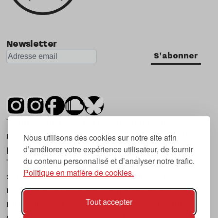
Newsletter
S'abonner
Tsugi est un mensuel indépendant sur la
musique et les nouvelles tendances, dont la
Nous utilisons des cookies sur notre site afin
d’améliorer votre expérience utilisateur, de fournir
première parution date de 2007.
du contenu personnalisé et d’analyser notre trafic.
Tsugi en japonais signifie « prochain », « suivant
Politique en matière de cookies.
», ce qui correspond à la thématique du
magazine, à l’affût des nouvelles tendances
Tout accepter
musicales, qu’elles viennent de la musique
électronique, du rock ou du hip hop, et des