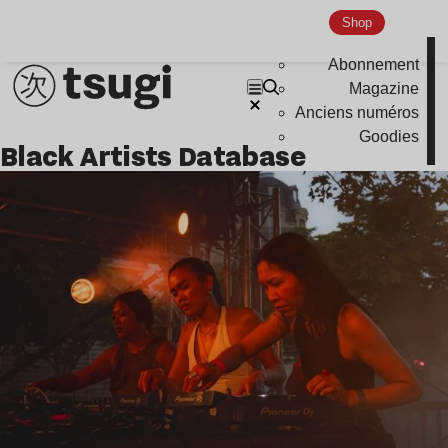
Indie
Shop
Abonnement
Magazine
Anciens numéros
Goodies
Black Artists Database