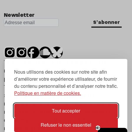
Newsletter
S'abonner
Tsugi est un mensuel indépendant sur la
musique et les nouvelles tendances, dont la
Nous utilisons des cookies sur notre site afin
d’améliorer votre expérience utilisateur, de fournir
première parution date de 2007.
du contenu personnalisé et d’analyser notre trafic.
Tsugi en japonais signifie « prochain », « suivant
Politique en matière de cookies.
», ce qui correspond à la thématique du
magazine, à l’affût des nouvelles tendances
Tout accepter
musicales, qu’elles viennent de la musique
électronique, du rock ou du hip hop, et des
Refuser le non essentiel
nouveaux phénomènes de société liés à la