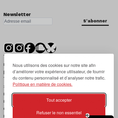
Newsletter
S'abonner
Tsugi est un mensuel indépendant sur la
musique et les nouvelles tendances, dont la
Nous utilisons des cookies sur notre site afin
d’améliorer votre expérience utilisateur, de fournir
première parution date de 2007.
du contenu personnalisé et d’analyser notre trafic.
Tsugi en japonais signifie « prochain », « suivant
Politique en matière de cookies.
», ce qui correspond à la thématique du
magazine, à l’affût des nouvelles tendances
Tout accepter
musicales, qu’elles viennent de la musique
électronique, du rock ou du hip hop, et des
Refuser le non essentiel
nouveaux phénomènes de société liés à la