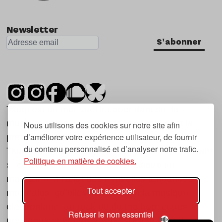
Newsletter
S'abonner
Tsugi est un mensuel indépendant sur la
musique et les nouvelles tendances, dont la
Nous utilisons des cookies sur notre site afin
d’améliorer votre expérience utilisateur, de fournir
première parution date de 2007.
du contenu personnalisé et d’analyser notre trafic.
Tsugi en japonais signifie « prochain », « suivant
Politique en matière de cookies.
», ce qui correspond à la thématique du
magazine, à l’affût des nouvelles tendances
Tout accepter
musicales, qu’elles viennent de la musique
électronique, du rock ou du hip hop, et des
Refuser le non essentiel
nouveaux phénomènes de société liés à la