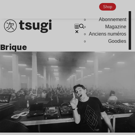
Nu Jazz
Shop
Indie
Abonnement
Magazine
Anciens numéros
Goodies
brique