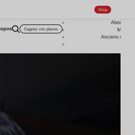
Shop
Abonneme
ropos
Gagnez vos places
Magazi
Anciens numér
Goodi