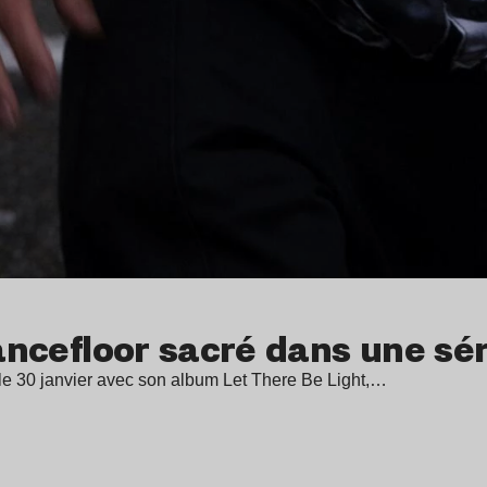
dancefloor sacré dans une séri
 le 30 janvier avec son album Let There Be Light,…