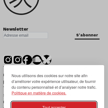
Newsletter
S'abonner
Tsugi est un mensuel indépendant sur la
musique et les nouvelles tendances, dont la
Nous utilisons des cookies sur notre site afin
d’améliorer votre expérience utilisateur, de fournir
première parution date de 2007.
du contenu personnalisé et d’analyser notre trafic.
Tsugi en japonais signifie « prochain », « suivant
Politique en matière de cookies.
», ce qui correspond à la thématique du
magazine, à l’affût des nouvelles tendances
Tout accepter