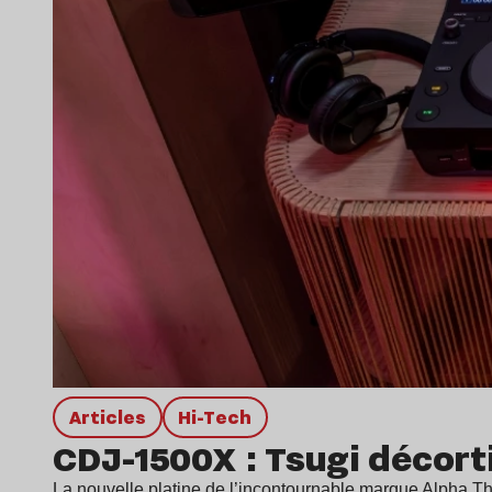
Articles
Hi-Tech
CDJ-1500X : Tsugi décort
La nouvelle platine de l’incontournable marque Alpha Th