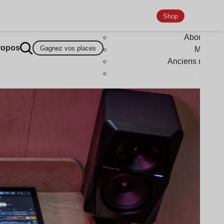
Shop
Abonneme
ropos
Gagnez vos places
Magazi
Anciens numér
Goodi