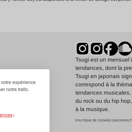
Tsugi est un mensuel 
tendances, dont la pr
Tsugi en japonais signi
r votre expérience
correspond à la thémat
r notre trafic.
tendances musicales, 
du rock ou du hip hop
à la musique.
rences
POLITIQUE DE COOKIES (UE)
CONTACT