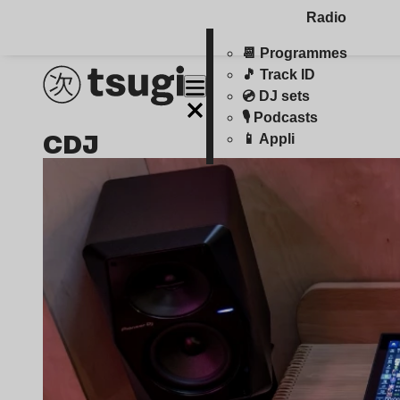
Radio
📆 Programmes
🎵 Track ID
💿 DJ sets
🎙️ Podcasts
CDJ
📱 Appli