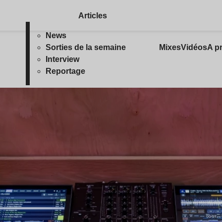
Articles
News
Sorties de la semaine
Mixes
Vidéos
A p
Interview
Reportage