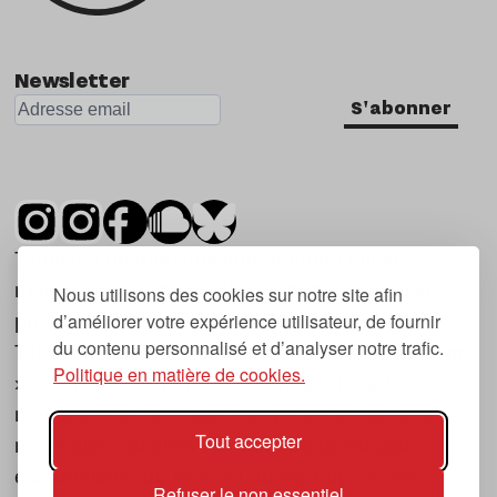
Newsletter
S'abonner
Tsugi est un mensuel indépendant sur la
musique et les nouvelles tendances, dont la
Nous utilisons des cookies sur notre site afin
d’améliorer votre expérience utilisateur, de fournir
première parution date de 2007.
du contenu personnalisé et d’analyser notre trafic.
Tsugi en japonais signifie « prochain », « suivant
Politique en matière de cookies.
», ce qui correspond à la thématique du
magazine, à l’affût des nouvelles tendances
Tout accepter
musicales, qu’elles viennent de la musique
électronique, du rock ou du hip hop, et des
Refuser le non essentiel