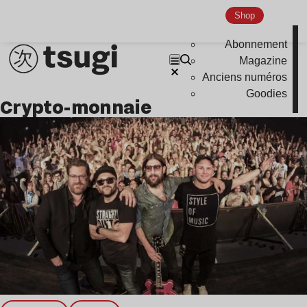
Nu Jazz
Shop
Indie
Abonnement
Magazine
Anciens numéros
Goodies
crypto-monnaie