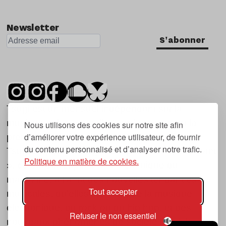
Newsletter
S'abonner
Tsugi est un mensuel indépendant sur la
musique et les nouvelles tendances, dont la
Nous utilisons des cookies sur notre site afin
d’améliorer votre expérience utilisateur, de fournir
première parution date de 2007.
du contenu personnalisé et d’analyser notre trafic.
Tsugi en japonais signifie « prochain », « suivant
Politique en matière de cookies.
», ce qui correspond à la thématique du
magazine, à l’affût des nouvelles tendances
Tout accepter
musicales, qu’elles viennent de la musique
électronique, du rock ou du hip hop, et des
Refuser le non essentiel
nouveaux phénomènes de société liés à la