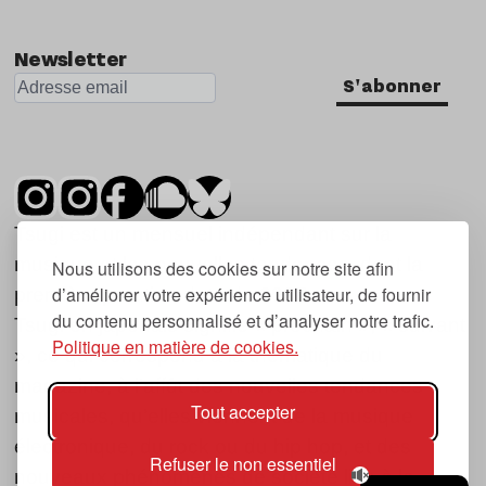
Newsletter
S'abonner
Tsugi est un mensuel indépendant sur la
musique et les nouvelles tendances, dont la
Nous utilisons des cookies sur notre site afin
d’améliorer votre expérience utilisateur, de fournir
première parution date de 2007.
du contenu personnalisé et d’analyser notre trafic.
Tsugi en japonais signifie « prochain », « suivant
Politique en matière de cookies.
», ce qui correspond à la thématique du
magazine, à l’affût des nouvelles tendances
Tout accepter
musicales, qu’elles viennent de la musique
électronique, du rock ou du hip hop, et des
Refuser le non essentiel
nouveaux phénomènes de société liés à la