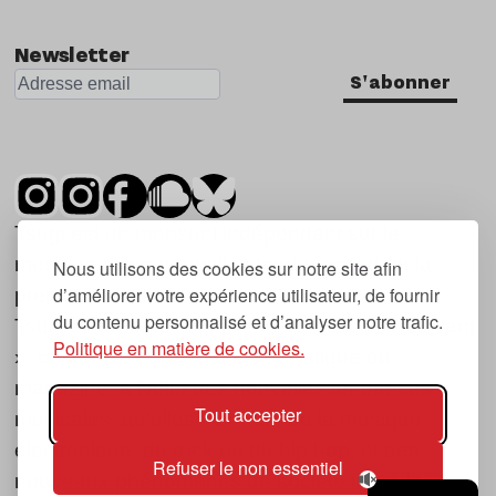
Newsletter
S'abonner
Tsugi est un mensuel indépendant sur la
musique et les nouvelles tendances, dont la
Nous utilisons des cookies sur notre site afin
d’améliorer votre expérience utilisateur, de fournir
première parution date de 2007.
du contenu personnalisé et d’analyser notre trafic.
Tsugi en japonais signifie « prochain », « suivant
Politique en matière de cookies.
», ce qui correspond à la thématique du
magazine, à l’affût des nouvelles tendances
Tout accepter
musicales, qu’elles viennent de la musique
électronique, du rock ou du hip hop, et des
Refuser le non essentiel
nouveaux phénomènes de société liés à la