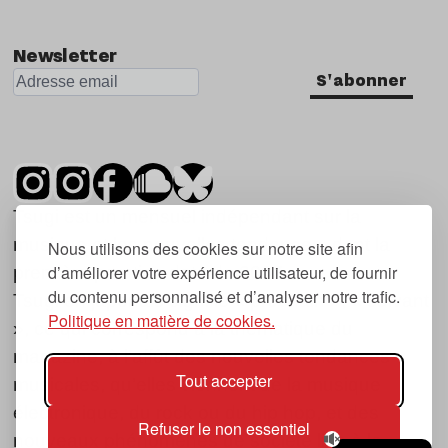
Newsletter
S'abonner
Tsugi est un mensuel indépendant sur la
musique et les nouvelles tendances, dont la
Nous utilisons des cookies sur notre site afin
d’améliorer votre expérience utilisateur, de fournir
première parution date de 2007.
du contenu personnalisé et d’analyser notre trafic.
Tsugi en japonais signifie « prochain », « suivant
Politique en matière de cookies.
», ce qui correspond à la thématique du
magazine, à l’affût des nouvelles tendances
Tout accepter
musicales, qu’elles viennent de la musique
électronique, du rock ou du hip hop, et des
Refuser le non essentiel
nouveaux phénomènes de société liés à la