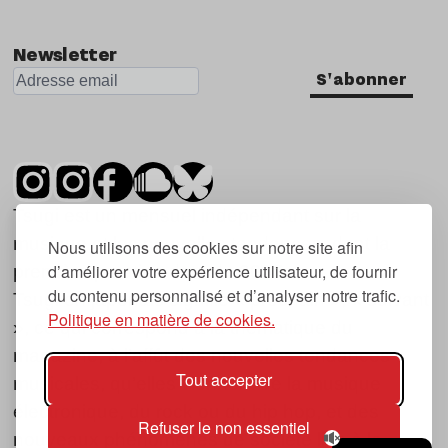
Newsletter
S'abonner
Tsugi est un mensuel indépendant sur la
musique et les nouvelles tendances, dont la
Nous utilisons des cookies sur notre site afin
d’améliorer votre expérience utilisateur, de fournir
première parution date de 2007.
du contenu personnalisé et d’analyser notre trafic.
Tsugi en japonais signifie « prochain », « suivant
Politique en matière de cookies.
», ce qui correspond à la thématique du
magazine, à l’affût des nouvelles tendances
Tout accepter
musicales, qu’elles viennent de la musique
électronique, du rock ou du hip hop, et des
Refuser le non essentiel
nouveaux phénomènes de société liés à la