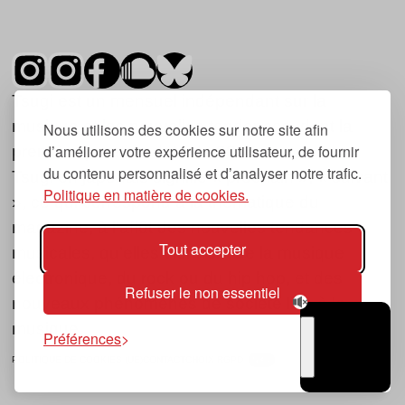
Tsugi est un mensuel indépendant sur la
musique et les nouvelles tendances, dont la
Nous utilisons des cookies sur notre site afin
d’améliorer votre expérience utilisateur, de fournir
première parution date de 2007.
du contenu personnalisé et d’analyser notre trafic.
Tsugi en japonais signifie « prochain », « suivant
Politique en matière de cookies.
», ce qui correspond à la thématique du
magazine, à l’affût des nouvelles tendances
Tout accepter
musicales, qu’elles viennent de la musique
électronique, du rock ou du hip hop, et des
Refuser le non essentiel
nouveaux phénomènes de société liés à la
musique.
Préférences
POLITIQUE DE COOKIES (UE)
CONTACT
CHOIX RGPD
TSUGI
RADIO