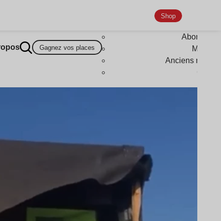
Shop
Abonneme
ropos
Gagnez vos places
Magazi
Anciens numér
Goodi