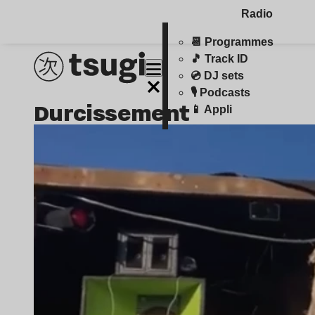
Radio
📆 Programmes
🎵 Track ID
💿 DJ sets
🎙️ Podcasts
durcissement
📱 Appli