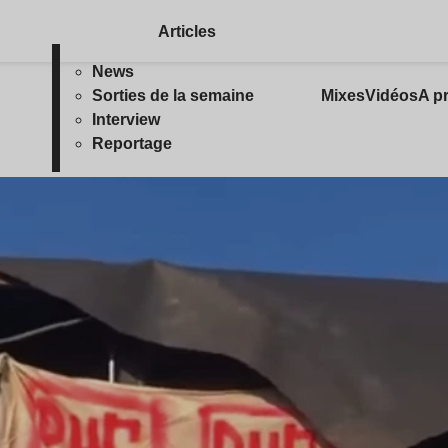
Articles
News
Sorties de la semaine
Mixes
Vidéos
A p
Interview
Reportage