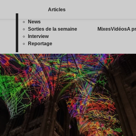
Articles
News
Sorties de la semaine
Mixes
Vidéos
A p
Interview
Reportage