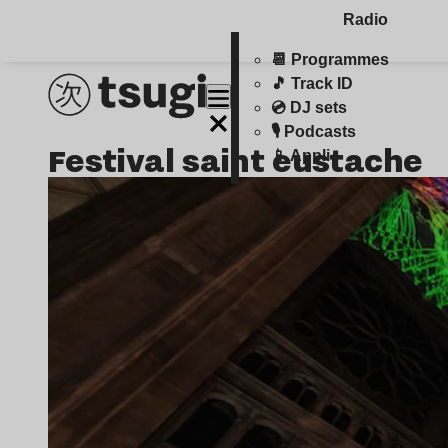
Radio
📆 Programmes
🎵 Track ID
💿 DJ sets
🎙️ Podcasts
festival saint eustache
📱 Appli