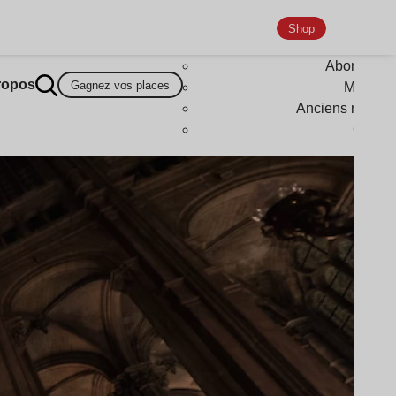
Shop
Abonneme
ropos
Gagnez vos places
Magazi
Anciens numér
Goodi