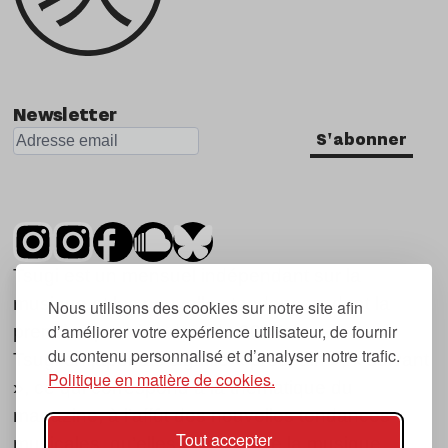
Newsletter
S'abonner
Tsugi est un mensuel indépendant sur la
musique et les nouvelles tendances, dont la
Nous utilisons des cookies sur notre site afin
d’améliorer votre expérience utilisateur, de fournir
première parution date de 2007.
du contenu personnalisé et d’analyser notre trafic.
Tsugi en japonais signifie « prochain », « suivant
Politique en matière de cookies.
», ce qui correspond à la thématique du
magazine, à l’affût des nouvelles tendances
Tout accepter
musicales, qu’elles viennent de la musique