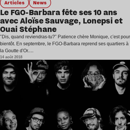
Articles
news
Le FGO-Barbara fête ses 10 ans
avec Aloïse Sauvage, Lonepsi et
Ouai Stéphane
"Dis, quand reviendras-tu?" Patience chère Monique, c'est pour
bientôt. En septembre, le FGO-Barbara reprend ses quartiers à
la Goutte d'Or.…
14 août 2018