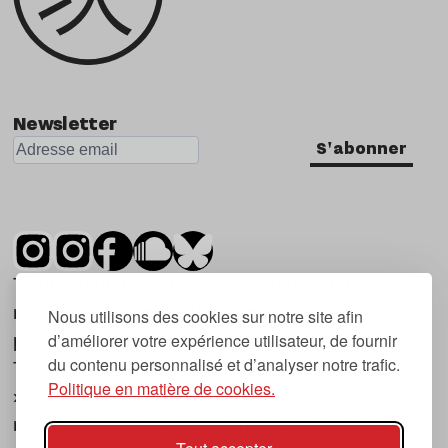
Newsletter
S'abonner
Tsugi est un mensuel indépendant sur la
musique et les nouvelles tendances, dont la
Nous utilisons des cookies sur notre site afin
d’améliorer votre expérience utilisateur, de fournir
première parution date de 2007.
du contenu personnalisé et d’analyser notre trafic.
Tsugi en japonais signifie « prochain », « suivant
Politique en matière de cookies.
», ce qui correspond à la thématique du
magazine, à l’affût des nouvelles tendances