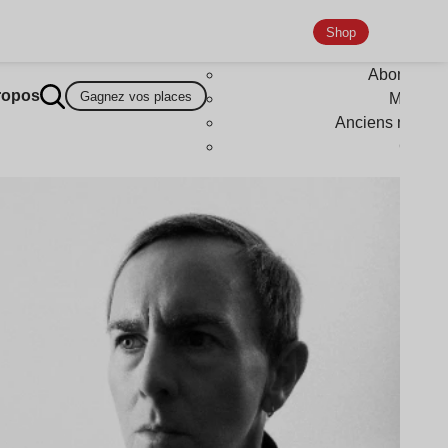
Shop
Abonneme
ropos
Gagnez vos places
Magazi
Anciens numér
Goodi