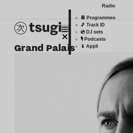
Radio
📆 Programmes
🎵 Track ID
💿 DJ sets
🎙️ Podcasts
Grand Palais
📱 Appli