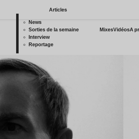
Articles
News
Sorties de la semaine
Mixes
Vidéos
A p
Interview
Reportage