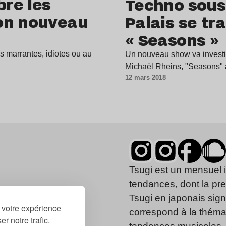
bre les
Techno sous 
on nouveau
Palais se tr
« Seasons »
os marrantes, idiotes ou au
Un nouveau show va investir 
Michaël Rheins, "Seasons" 
12 mars 2018
Tsugi est un mensuel 
tendances, dont la pr
Tsugi en japonais signi
r votre expérience
correspond à la thémat
r notre trafic.