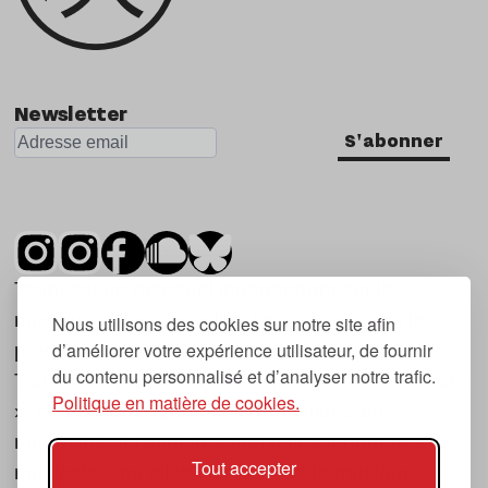
Newsletter
S'abonner
Tsugi est un mensuel indépendant sur la
musique et les nouvelles tendances, dont la
Nous utilisons des cookies sur notre site afin
d’améliorer votre expérience utilisateur, de fournir
première parution date de 2007.
du contenu personnalisé et d’analyser notre trafic.
Tsugi en japonais signifie « prochain », « suivant
Politique en matière de cookies.
», ce qui correspond à la thématique du
magazine, à l’affût des nouvelles tendances
Tout accepter
musicales, qu’elles viennent de la musique