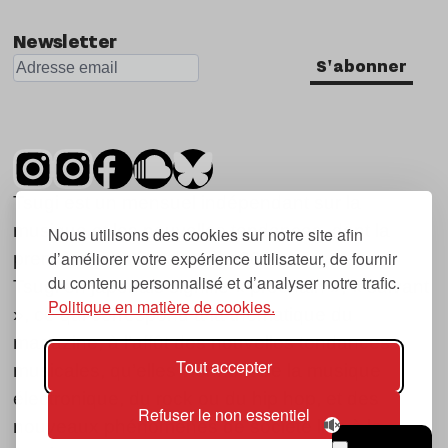
Newsletter
S'abonner
Tsugi est un mensuel indépendant sur la
musique et les nouvelles tendances, dont la
Nous utilisons des cookies sur notre site afin
d’améliorer votre expérience utilisateur, de fournir
première parution date de 2007.
du contenu personnalisé et d’analyser notre trafic.
Tsugi en japonais signifie « prochain », « suivant
Politique en matière de cookies.
», ce qui correspond à la thématique du
magazine, à l’affût des nouvelles tendances
Tout accepter
musicales, qu’elles viennent de la musique
électronique, du rock ou du hip hop, et des
Refuser le non essentiel
nouveaux phénomènes de société liés à la