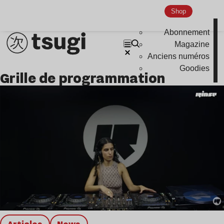
Global Club
Shop
Nu Jazz
Abonnement
Indie
Magazine
Anciens numéros
Goodies
Grille de programmation
Articles
news