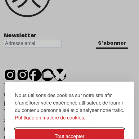
Newsletter
S'abonner
Tsugi est un mensuel indépendant sur la
musique et les nouvelles tendances, dont la
Nous utilisons des cookies sur notre site afin
d’améliorer votre expérience utilisateur, de fournir
première parution date de 2007.
du contenu personnalisé et d’analyser notre trafic.
Tsugi en japonais signifie « prochain », « suivant
Politique en matière de cookies.
», ce qui correspond à la thématique du
magazine, à l’affût des nouvelles tendances
Tout accepter
musicales, qu’elles viennent de la musique