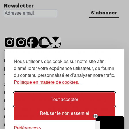
Newsletter
S'abonner
Tsugi est un mensuel indépendant sur la
musique et les nouvelles tendances, dont la
Nous utilisons des cookies sur notre site afin
d’améliorer votre expérience utilisateur, de fournir
première parution date de 2007.
du contenu personnalisé et d’analyser notre trafic.
Tsugi en japonais signifie « prochain », « suivant
Politique en matière de cookies.
», ce qui correspond à la thématique du
magazine, à l’affût des nouvelles tendances
Tout accepter
musicales, qu’elles viennent de la musique
électronique, du rock ou du hip hop, et des
Refuser le non essentiel
nouveaux phénomènes de société liés à la
musique.
Préférences