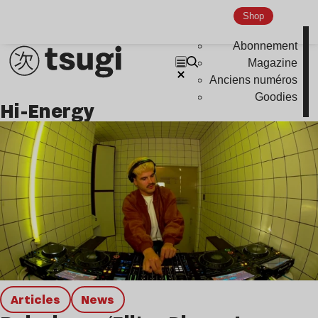
Global Club
Shop
Nu Jazz
Abonnement
Magazine
Indie
Anciens numéros
Goodies
Hi-Energy
Articles
news