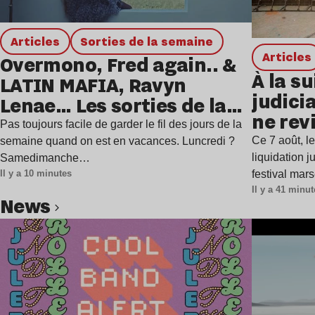
Articles
Sorties de la semaine
Articles
Overmono, Fred again.. &
À la su
LATIN MAFIA, Ravyn
judicia
Lenae… Les sorties de la
ne rev
semaine
Pas toujours facile de garder le fil des jours de la
Ce 7 août, l
semaine quand on est en vacances. Luncredi ?
liquidation j
Samedimanche…
festival mar
Il y a 10 minutes
Il y a 41 minu
news
Lire l’article