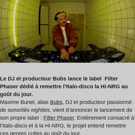
de
lecture
:
2
min
Le DJ et producteur Bubs lance le label Filter
Phaser dédié à remettre l’Italo-disco la Hi-NRG au
goût du jour.
Maxime Bunel, alias
Bubs
, DJ et producteur passionné
de sonorités
eighties
, vient d’annoncer le lancement de
son propre label :
Filter Phaser
. Entièrement consacré à
l’Italo-disco et à la Hi-NRG, le projet entend remettre
ces genres cultes au goût du jour.