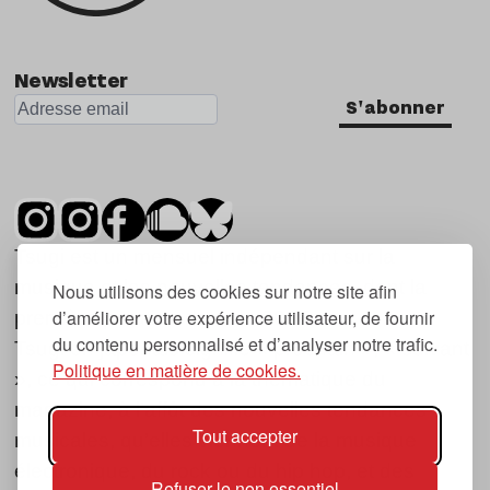
Newsletter
S'abonner
Tsugi est un mensuel indépendant sur la
musique et les nouvelles tendances, dont la
Nous utilisons des cookies sur notre site afin
d’améliorer votre expérience utilisateur, de fournir
première parution date de 2007.
du contenu personnalisé et d’analyser notre trafic.
Tsugi en japonais signifie « prochain », « suivant
Politique en matière de cookies.
», ce qui correspond à la thématique du
magazine, à l’affût des nouvelles tendances
Tout accepter
musicales, qu’elles viennent de la musique
électronique, du rock ou du hip hop, et des
Refuser le non essentiel