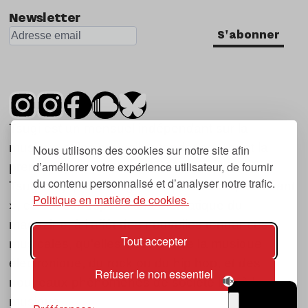
Newsletter
S'abonner
Tsugi est un mensuel indépendant sur la
musique et les nouvelles tendances, dont la
Nous utilisons des cookies sur notre site afin
d’améliorer votre expérience utilisateur, de fournir
première parution date de 2007.
du contenu personnalisé et d’analyser notre trafic.
Tsugi en japonais signifie « prochain », « suivant
Politique en matière de cookies.
», ce qui correspond à la thématique du
magazine, à l’affût des nouvelles tendances
Tout accepter
musicales, qu’elles viennent de la musique
électronique, du rock ou du hip hop, et des
Refuser le non essentiel
nouveaux phénomènes de société liés à la
musique.