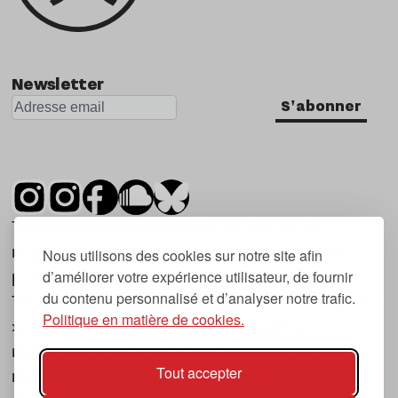
Newsletter
S'abonner
Tsugi est un mensuel indépendant sur la
musique et les nouvelles tendances, dont la
Nous utilisons des cookies sur notre site afin
d’améliorer votre expérience utilisateur, de fournir
première parution date de 2007.
du contenu personnalisé et d’analyser notre trafic.
Tsugi en japonais signifie « prochain », « suivant
Politique en matière de cookies.
», ce qui correspond à la thématique du
magazine, à l’affût des nouvelles tendances
Tout accepter
musicales, qu’elles viennent de la musique