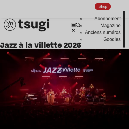
Indie
Shop
Abonnement
Magazine
Anciens numéros
Goodies
jazz à la villette 2026