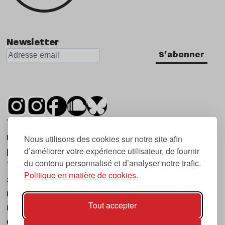
Newsletter
S'abonner
Tsugi est un mensuel indépendant sur la
musique et les nouvelles tendances, dont la
Nous utilisons des cookies sur notre site afin
d’améliorer votre expérience utilisateur, de fournir
première parution date de 2007.
du contenu personnalisé et d’analyser notre trafic.
Tsugi en japonais signifie « prochain », « suivant
Politique en matière de cookies.
», ce qui correspond à la thématique du
magazine, à l’affût des nouvelles tendances
Tout accepter
musicales, qu’elles viennent de la musique
électronique, du rock ou du hip hop, et des