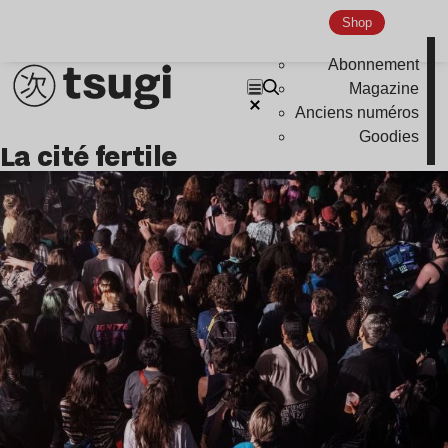
Nu Jazz
Shop
Indie
Abonnement
Magazine
Anciens numéros
Goodies
la cité fertile