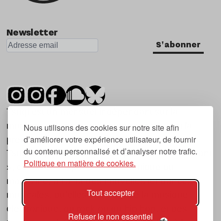
Newsletter
S'abonner
Tsugi est un mensuel indépendant sur la
musique et les nouvelles tendances, dont la
Nous utilisons des cookies sur notre site afin
d’améliorer votre expérience utilisateur, de fournir
première parution date de 2007.
du contenu personnalisé et d’analyser notre trafic.
Tsugi en japonais signifie « prochain », « suivant
Politique en matière de cookies.
», ce qui correspond à la thématique du
magazine, à l’affût des nouvelles tendances
Tout accepter
musicales, qu’elles viennent de la musique
électronique, du rock ou du hip hop, et des
Refuser le non essentiel