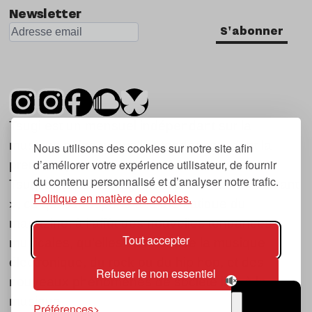
Newsletter
S'abonner
Tsugi est un mensuel indépendant sur la
musique et les nouvelles tendances, dont la
Nous utilisons des cookies sur notre site afin
d’améliorer votre expérience utilisateur, de fournir
première parution date de 2007.
du contenu personnalisé et d’analyser notre trafic.
Tsugi en japonais signifie « prochain », « suivant
Politique en matière de cookies.
», ce qui correspond à la thématique du
magazine, à l’affût des nouvelles tendances
Tout accepter
musicales, qu’elles viennent de la musique
électronique, du rock ou du hip hop, et des
Refuser le non essentiel
nouveaux phénomènes de société liés à la
musique.
Préférences