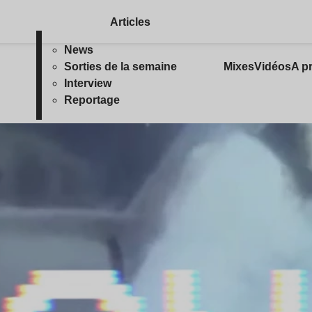
Articles
News
Sorties de la semaine
Mixes
Vidéos
A p
Interview
Reportage