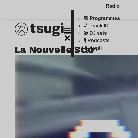
Radio
📆 Programmes
🎵 Track ID
💿 DJ sets
🎙️ Podcasts
La Nouvelle Star
📱 Appli