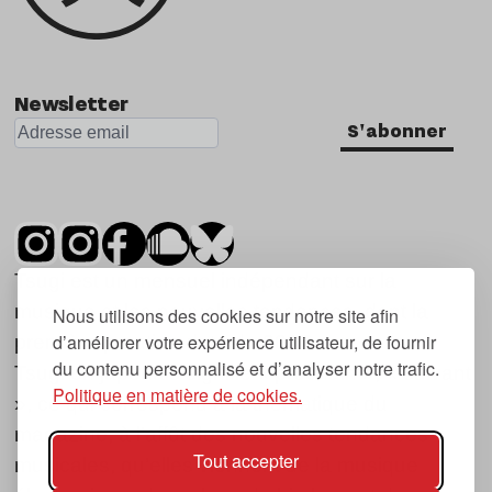
Newsletter
S'abonner
Tsugi est un mensuel indépendant sur la
musique et les nouvelles tendances, dont la
Nous utilisons des cookies sur notre site afin
d’améliorer votre expérience utilisateur, de fournir
première parution date de 2007.
du contenu personnalisé et d’analyser notre trafic.
Tsugi en japonais signifie « prochain », « suivant
Politique en matière de cookies.
», ce qui correspond à la thématique du
magazine, à l’affût des nouvelles tendances
Tout accepter
musicales, qu’elles viennent de la musique