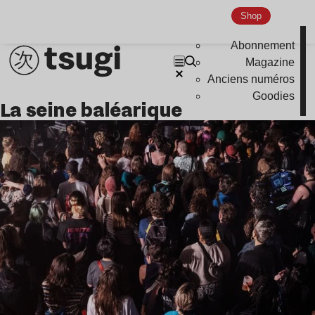
Nu Jazz
Shop
Indie
Abonnement
Magazine
Anciens numéros
Goodies
la seine baléarique