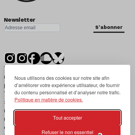
Newsletter
S'abonner
Tsugi est un mensuel indépendant sur la
musique et les nouvelles tendances, dont la
Nous utilisons des cookies sur notre site afin
d’améliorer votre expérience utilisateur, de fournir
première parution date de 2007.
du contenu personnalisé et d’analyser notre trafic.
Tsugi en japonais signifie « prochain », « suivant
Politique en matière de cookies.
», ce qui correspond à la thématique du
magazine, à l’affût des nouvelles tendances
Tout accepter
musicales, qu’elles viennent de la musique
électronique, du rock ou du hip hop, et des
Refuser le non essentiel