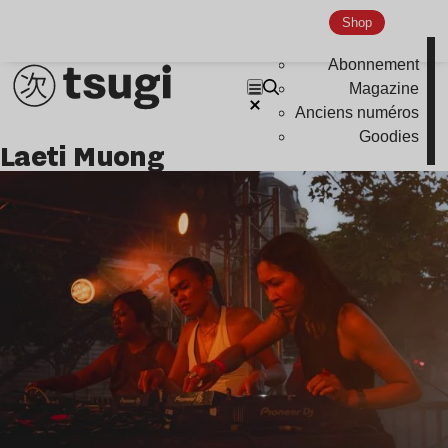
Indie
Shop
Abonnement
Magazine
Anciens numéros
Goodies
Laeti Muong