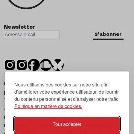
Newsletter
S'abonner
Tsugi est un mensuel indépendant sur la
musique et les nouvelles tendances, dont la
Nous utilisons des cookies sur notre site afin
d’améliorer votre expérience utilisateur, de fournir
première parution date de 2007.
du contenu personnalisé et d’analyser notre trafic.
Tsugi en japonais signifie « prochain », « suivant
Politique en matière de cookies.
», ce qui correspond à la thématique du
magazine, à l’affût des nouvelles tendances
Tout accepter
musicales, qu’elles viennent de la musique
électronique, du rock ou du hip hop, et des