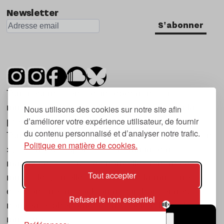
Newsletter
S'abonner
Tsugi est un mensuel indépendant sur la
musique et les nouvelles tendances, dont la
Nous utilisons des cookies sur notre site afin
d’améliorer votre expérience utilisateur, de fournir
première parution date de 2007.
du contenu personnalisé et d’analyser notre trafic.
Tsugi en japonais signifie « prochain », « suivant
Politique en matière de cookies.
», ce qui correspond à la thématique du
magazine, à l’affût des nouvelles tendances
Tout accepter
musicales, qu’elles viennent de la musique
électronique, du rock ou du hip hop, et des
Refuser le non essentiel
nouveaux phénomènes de société liés à la
musique.