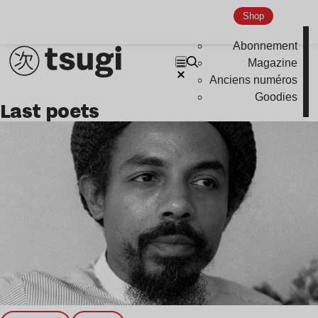
Global Club
Shop
Nu Jazz
Abonnement
Indie
Magazine
Anciens numéros
Goodies
last poets