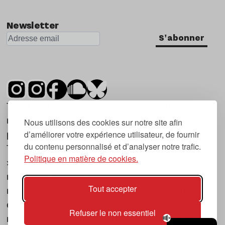
Newsletter
S'abonner
Tsugi est un mensuel indépendant sur la
musique et les nouvelles tendances, dont la
Nous utilisons des cookies sur notre site afin
d’améliorer votre expérience utilisateur, de fournir
première parution date de 2007.
du contenu personnalisé et d’analyser notre trafic.
Tsugi en japonais signifie « prochain », « suivant
Politique en matière de cookies.
», ce qui correspond à la thématique du
magazine, à l’affût des nouvelles tendances
Tout accepter
musicales, qu’elles viennent de la musique
électronique, du rock ou du hip hop, et des
Refuser le non essentiel
nouveaux phénomènes de société liés à la