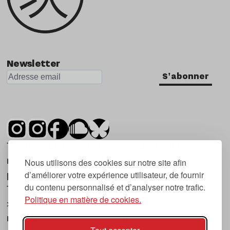
Newsletter
S'abonner
Tsugi est un mensuel indépendant sur la
musique et les nouvelles tendances, dont la
Nous utilisons des cookies sur notre site afin
d’améliorer votre expérience utilisateur, de fournir
première parution date de 2007.
du contenu personnalisé et d’analyser notre trafic.
Tsugi en japonais signifie « prochain », « suivant
Politique en matière de cookies.
», ce qui correspond à la thématique du
magazine, à l’affût des nouvelles tendances