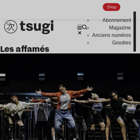
Shop
Abonnement
Magazine
Anciens numéros
Goodies
les affamés