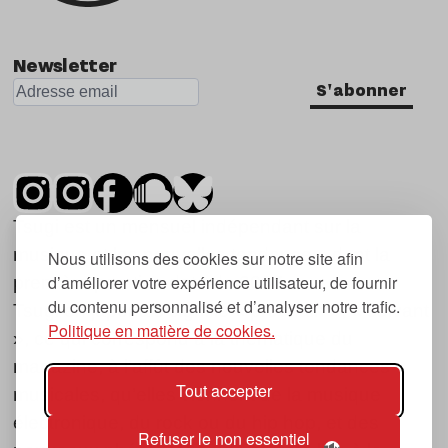
Newsletter
S'abonner
Tsugi est un mensuel indépendant sur la
musique et les nouvelles tendances, dont la
Nous utilisons des cookies sur notre site afin
d’améliorer votre expérience utilisateur, de fournir
première parution date de 2007.
du contenu personnalisé et d’analyser notre trafic.
Tsugi en japonais signifie « prochain », « suivant
Politique en matière de cookies.
», ce qui correspond à la thématique du
magazine, à l’affût des nouvelles tendances
Tout accepter
musicales, qu’elles viennent de la musique
électronique, du rock ou du hip hop, et des
Refuser le non essentiel