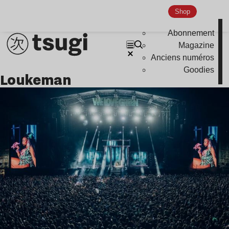
Indie
Shop
Abonnement
Magazine
Anciens numéros
Goodies
loukeman