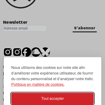
Newsletter
S'abonner
Tsugi est un mensuel indépendant sur la
musique et les nouvelles tendances, dont la
Nous utilisons des cookies sur notre site afin
d’améliorer votre expérience utilisateur, de fournir
première parution date de 2007.
du contenu personnalisé et d’analyser notre trafic.
Tsugi en japonais signifie « prochain », « suivant
Politique en matière de cookies.
», ce qui correspond à la thématique du
magazine, à l’affût des nouvelles tendances
Tout accepter
musicales, qu’elles viennent de la musique